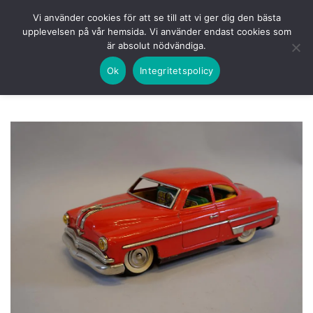
Skip
HEM
NUVARANDE AUKTION
AVSLUTADE
Vi använder cookies för att se till att vi ger dig den bästa
to
upplevelsen på vår hemsida. Vi använder endast cookies som
KOMMANDE
LOGGA IN
är absolut nödvändiga.
content
Ok
Integritetspolicy