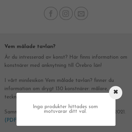
Vem målade tavlan?
Är du intresserad av konst? Här finns information om
konstnärer med anknytning till Örebro län!
I vårt minilexikon Vem målade tavlan? finner du
information om drygt 130 konstnärer: målare,
tecknare, grafiker, skulptörer m.fl.
Inga produkter hittades som
motsvarar ditt val.
Sammanställningen är uppdaterad i November 2021.
(PDF-fil, ca 1.6MB)