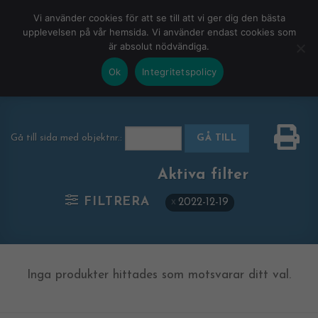
Skip
HEM
NUVARANDE AUKTION
AVSLUTADE
Vi använder cookies för att se till att vi ger dig den bästa
to
upplevelsen på vår hemsida. Vi använder endast cookies som
KOMMANDE
LOGGA IN
är absolut nödvändiga.
content
Ok
Integritetspolicy
Gå till sida med objektnr.:
GÅ TILL
Aktiva filter
FILTRERA
2022-12-19
Inga produkter hittades som motsvarar ditt val.