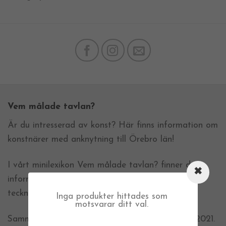
Vem målade tavlan?
Är du intresserad av konst? Här finns information om
konstnärer med anknytning till Örebro län!
I vårt minilexikon Vem målade tavlan? finner du
information om drygt 130 konstnärer: målare,
tecknare, grafiker, skulptörer m.fl.
Inga produkter hittades som
motsvarar ditt val.
Sammanställningen är uppdaterad i November 2021.