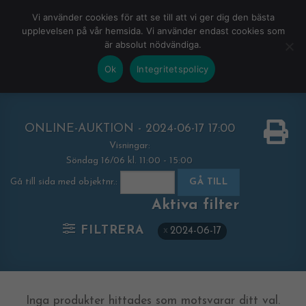
Skip
HEM
NUVARANDE AUKTION
AVSLUTADE
Vi använder cookies för att se till att vi ger dig den bästa
to
upplevelsen på vår hemsida. Vi använder endast cookies som
KOMMANDE
LOGGA IN
är absolut nödvändiga.
content
Ok
Integritetspolicy
ONLINE-AUKTION - 2024-06-17 17:00
Visningar:
Söndag 16/06 kl. 11:00 - 15:00
Gå till sida med objektnr.:
GÅ TILL
Aktiva filter
FILTRERA
2024-06-17
Inga produkter hittades som motsvarar ditt val.