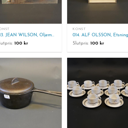
ONST
KONST
013. JEAN WILSON, Oljemålning, a tergo, Pannå: 38x55.5 cm
lutpris:
100
kr
Slutpris:
100
kr