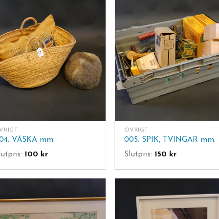
VRIGT
ÖVRIGT
04. VÄSKA mm.
005. SPIK, TVINGAR mm.
lutpris:
100
kr
Slutpris:
150
kr