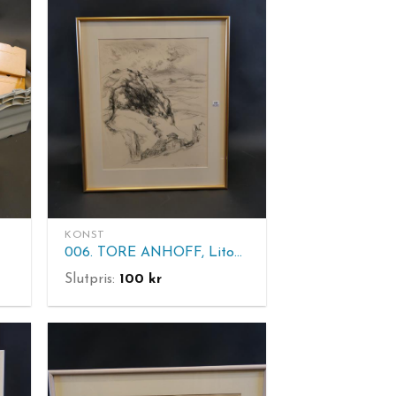
KONST
006. TORE ANHOFF, Litografi, sign Tore Anhoff, 35/60. Tavlans mått: 69x58.5 cm
Slutpris:
100
kr