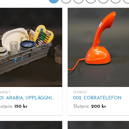
VRIGT
ÖVRIGT
001. ARABIA, UPPLÄGGNINGSFAT, ERIK HÖGLUND, Jultallrikar mm (Lådan ingår ej)
002. COBRATELEFON
lutpris:
150
kr
Slutpris:
200
kr