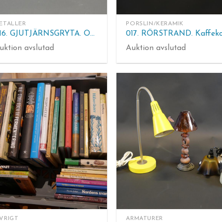
ETALLER
PORSLIN/KERAMIK
016. GJUTJÄRNSGRYTA. Omärkt. H. 9 cm.
uktion avslutad
Auktion avslutad
VRIGT
ARMATURER