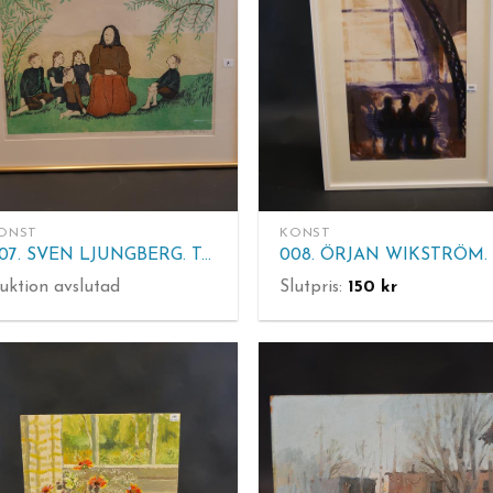
ONST
KONST
007. SVEN LJUNGBERG. Träsnitt, sign Sven Ljungberg, 23/260. Tavlans mått: 57.5x72.5 cm
uktion avslutad
Slutpris:
150
kr