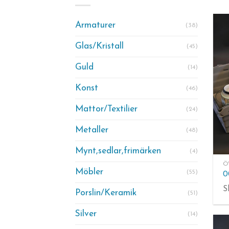
Armaturer
(38)
Glas/Kristall
(45)
Guld
(14)
Konst
(46)
Mattor/Textilier
(24)
Metaller
(48)
Mynt,sedlar,frimärken
(4)
Ö
Möbler
(55)
S
Porslin/Keramik
(51)
Silver
(14)