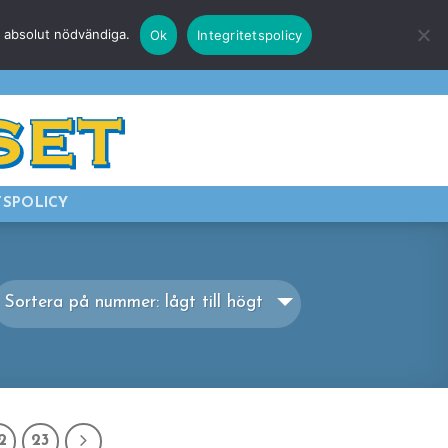
r absolut nödvändiga.
Ok
Integritetspolicy
E
LOGGA IN
TSPOLICY
Sortera på nummer: lågt till högt
2
23