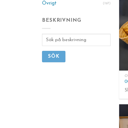
Övrigt
(197)
BESKRIVNING
SÖK
Ö
0
S