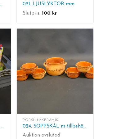
0. BORDSLAMPA, fönstebelysningar mm.
021. LJUSLYKTOR mm
Slutpris:
100
kr
PORSLIN/KERAMIK
023. RÖKELSEPINNAR bl a Premium Masala Sticks mm.
024. SOPPSKÅL m tillbehör, keramik.
Auktion avslutad