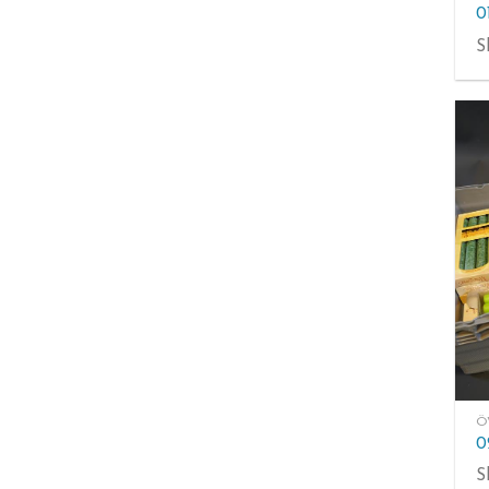
S
Ö
0
S