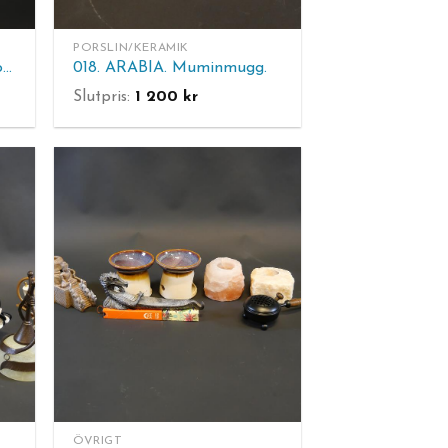
PORSLIN/KERAMIK
017. RÖRSTRAND. Kaffekoppar 11 st.
018. ARABIA. Muminmugg.
Slutpris:
1 200
kr
ÖVRIGT