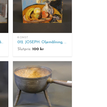
KONST
011. NILS MARCUS. Oljemålning, sign Nils Marcus. Pannå: 38x46 cm
012. JOSEPH. Oljemålning, sign Joseph 50. Pannå: 44.5x40 cm
Slutpris:
100
kr