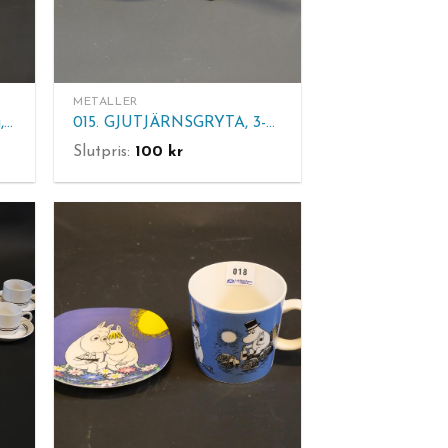
METALLER
014. ALF OLSSON, Etsning, sign A Olsson 85, 7/90. Tavlans mått: 44x33.5 cm
015. GJUTJÄRNSGRYTA, 3-bent med handtag. Märkt: Arboga 8. H. 19 cm.
Slutpris:
100
kr