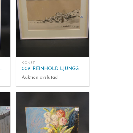
KONST
008. ÖRJAN WIKSTRÖM. Litografi, sign Ö Wikström, "Paddington", 42/99. Tavlans mått: 64.5x46.5 cm
009. REINHOLD LJUNGGREN. Litografi, sign R Ljunggren, 88/310. Tavlans mått: 45.5x64.5 cm
Auktion avslutad