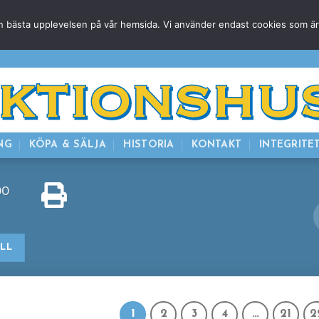
g den bästa upplevelsen på vår hemsida. Vi använder endast cookies som ä
HEM
NUVARANDE AUKTION
AVSLUTADE
KOMMAND
NG
KÖPA & SÄLJA
HISTORIA
KONTAKT
INTEGRITE
00
ILL
1
2
3
4
…
21
2