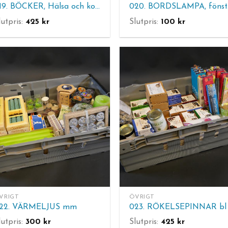
019. BÖCKER, Hälsa och kost mm.
02
lutpris:
425
kr
Slutpris:
100
kr
VRIGT
ÖVRIGT
22. VÄRMELJUS mm
lutpris:
300
kr
Slutpris:
425
kr