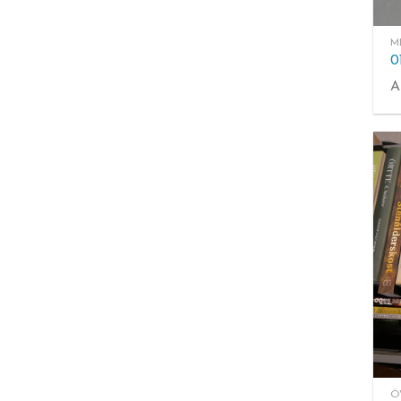
M
A
Ö