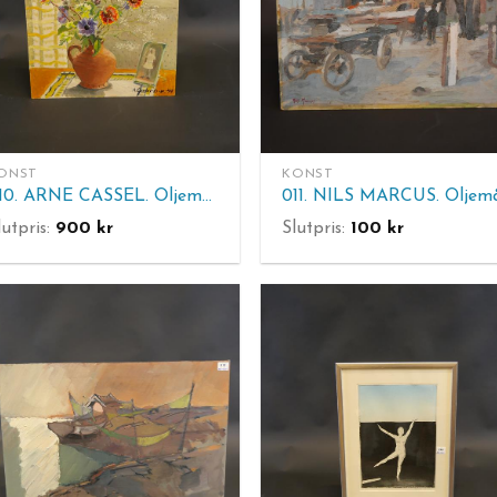
ONST
KONST
010. ARNE CASSEL. Oljemålning, sign A Cassel-D-R. -49. Pannå: 55x46 cm
lutpris:
900
kr
Slutpris:
100
kr