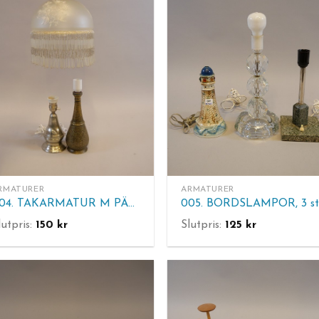
RMATURER
ARMATURER
004. TAKARMATUR M PÄRLFRANS, 2 st BORDSLAMPOR.
lutpris:
150
kr
Slutpris:
125
kr