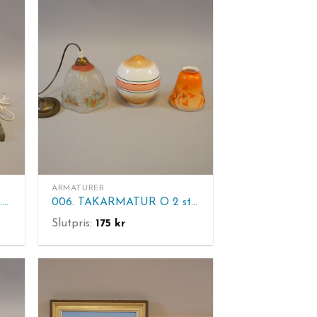
ARMATURER
005. BORDSLAMPOR, 3 st. H. 24-35 cm.
006. TAKARMATUR O 2 st LAMPKUPOR.
Slutpris:
175
kr