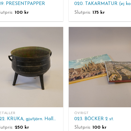
19. PRESENTPAPPER
02
lutpris:
100
kr
Slutpris:
175
kr
ETALLER
ÖVRIGT
022. KRUKA, gjutjärn. Hällefors Bruk, 4 K. H. 28 cm. Diam. 31 cm.
023. BÖCKER 2 st.
lutpris:
250
kr
Slutpris:
100
kr