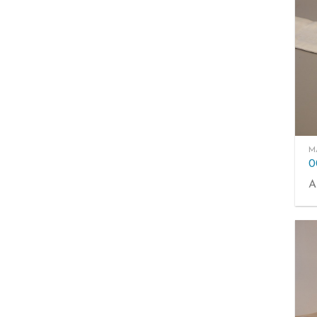
M
0
A