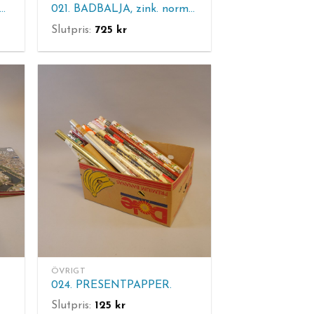
0. TAKARMATUR (ej komplett), 2 st lampkupor
021. BADBALJA, zink. normalt brukslitage. L. 85 cm.
Slutpris:
725
kr
ÖVRIGT
024. PRESENTPAPPER.
Slutpris:
125
kr