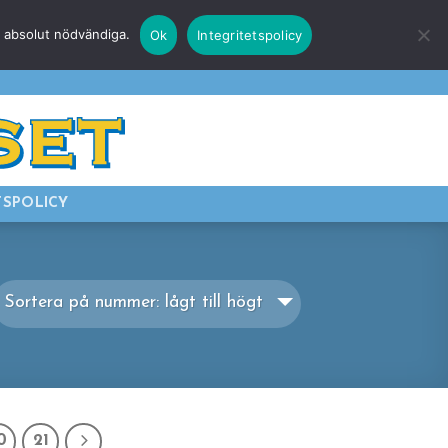
r absolut nödvändiga.
Ok
Integritetspolicy
E
LOGGA IN
TSPOLICY
Sortera på nummer: lågt till högt
0
21