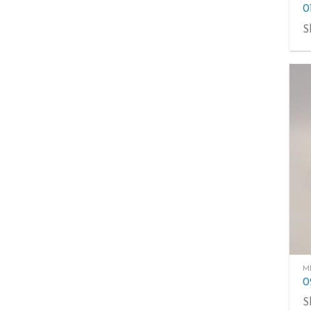
0
S
M
S