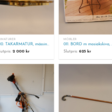
RMATURER
MÖBLER
010. TAKARMATUR, mässing. H. 22 cm. Diam. 45 cm.
011. BORD m m
lutpris:
2 000
kr
Slutpris:
625
kr