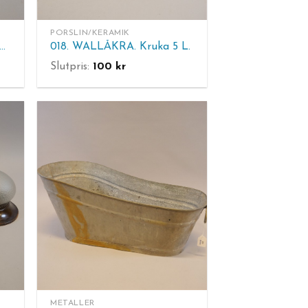
PORSLIN/KERAMIK
. LÄTTMETALLSKRIDSKOR MED SKENA I HÄRDAT SPECIALSTÅL.
018. WALLÅKRA. Kruka 5 L.
Slutpris:
100
kr
METALLER