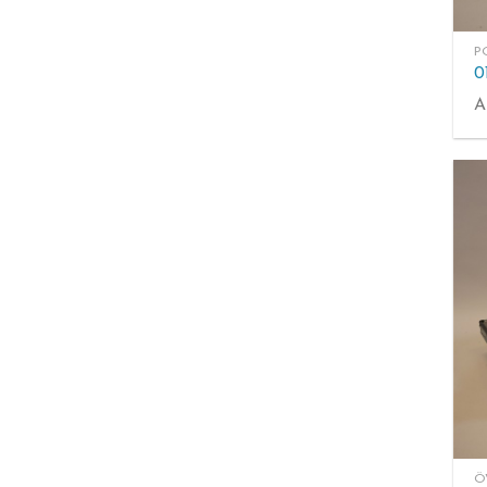
P
A
Ö