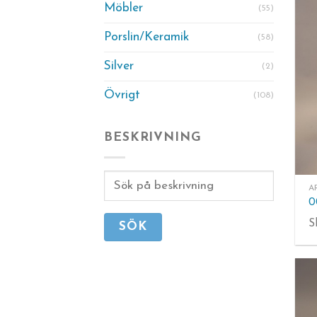
Möbler
(55)
Porslin/Keramik
(58)
Silver
(2)
Övrigt
(108)
BESKRIVNING
A
S
SÖK