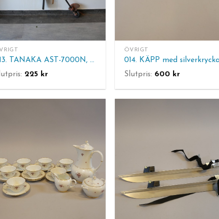
VRIGT
ÖVRIGT
013. TANAKA AST-7000N, röjsåg, bensindriven.
014. KÄPP med silverkrycka
lutpris:
225
kr
Slutpris:
600
kr