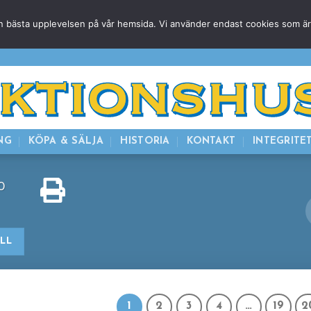
g den bästa upplevelsen på vår hemsida. Vi använder endast cookies som ä
HEM
NUVARANDE AUKTION
AVSLUTADE
KOMMAND
NG
KÖPA & SÄLJA
HISTORIA
KONTAKT
INTEGRITE
0
ILL
1
2
3
4
…
19
2