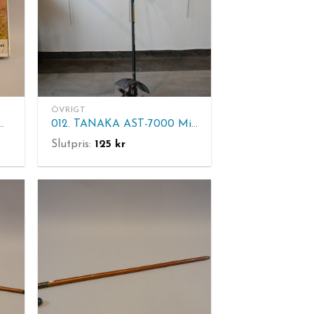
ÖVRIGT
osiakskiva, Diam. 60 cm. H. 71 cm.
012. TANAKA AST-7000 Mini-culti, bensindriven.
Slutpris:
125
kr