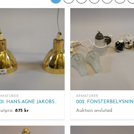
RMATURER
ARMATURER
001. HANS-AGNE JAKOBSSON Tak/fönsterlampor, 1 par, Markaryd. mässing. H. 11 cm.
0
lutpris:
875
kr
Auktion avslutad