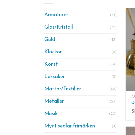
Armaturer
(44)
Glas/Kristall
(37)
Guld
(13)
Klockor
(8)
Konst
(31)
Leksaker
(3)
Mattor/Textilier
(68)
A
Metaller
(53)
S
Musik
(20)
Mynt,sedlar,frimärken
(4)