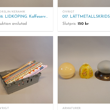
ORSLIN/KERAMIK
ÖVRIGT
016. LIDKÖPING. Kaffeservis bestående av kaffekanna, sockerskål, gräddkanna, 10 st kaffekoppar.
017
uktion avslutad
Slutpris:
150
kr
VRIGT
ARMATURER