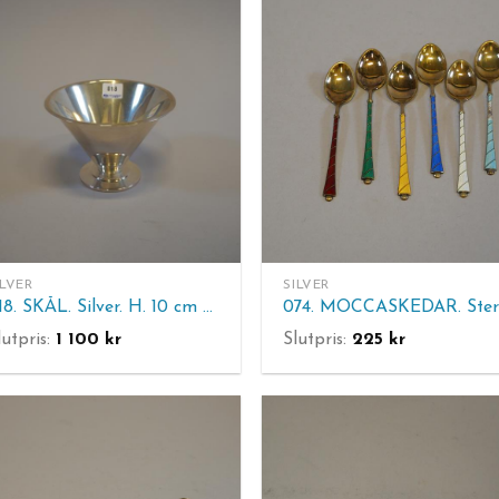
ILVER
SILVER
018. SKÅL. Silver. H. 10 cm Diam. 14 cm Vikt 151 gram
lutpris:
1 100
kr
Slutpris:
225
kr