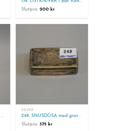
3 1812. H 5,2 cm.
134. OSTKNIVAR 1 par. Kontr.S. Bruttovikt
Slutpris:
200
kr
SILVER
300. SILVERLJUSSTAKAR. 1 par. Höjd: 17,3 cm. Bruttovikt: 660 g.
248. SNUSDOSA med gravyr. Silver. L: 7,5 cm.
Slutpris:
375
kr