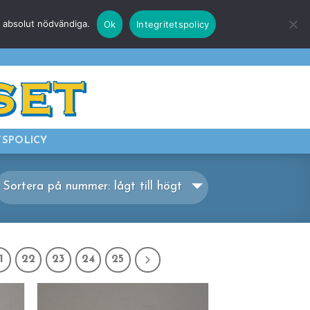
r absolut nödvändiga.
Ok
Integritetspolicy
E
LOGGA IN
TSPOLICY
Sortera på nummer: lågt till högt
1
22
23
24
25