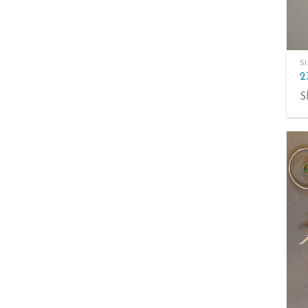
S
2
S