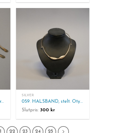
SILVER
093. TESKEDAR 11 st. Kontr.S. Vikt 144 gram.
059. HALSBAND, stelt. Otydbar signatur. Kontr.S.
Slutpris:
300
kr
1
22
23
24
25