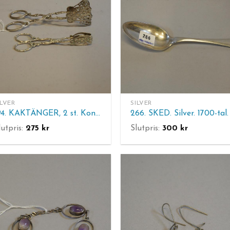
ILVER
SILVER
194. KAKTÄNGER, 2 st. Kontr.S. Vikt 65 gram.
lutpris:
275
kr
Slutpris:
300
kr