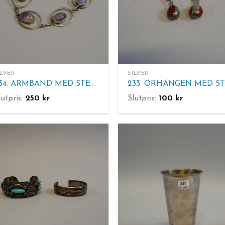
ILVER
SILVER
234. ARMBAND MED STENAR. 925
lutpris:
250
kr
Slutpris:
100
kr