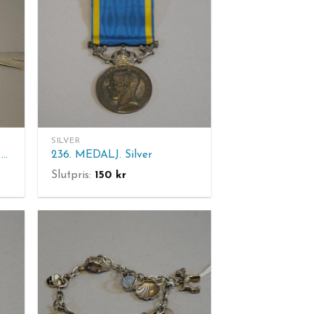
SILVER
266. SKED. Silver. 1700-tal. L. 21.5 cm
236. MEDALJ. Silver
Slutpris:
150
kr