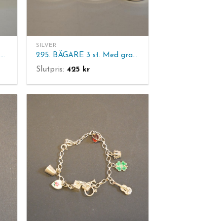
SILVER
322. POKAL. Kontr.S. H. 16.5 cm Vikt 200 gram
295. BÄGARE 3 st. Med gravyr. Vikt 116 gram
Slutpris:
425
kr