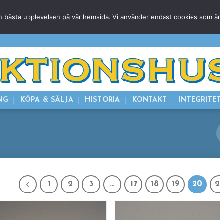
g den bästa upplevelsen på vår hemsida. Vi använder endast cookies som ä
HEM
NUVARANDE AUKTION
AVSLUTADE
KOMMAND
NG
KÖPA & SÄLJA
HISTORIA
KONTAKT
INTEGRITE
1
2
3
…
17
18
19
20
2