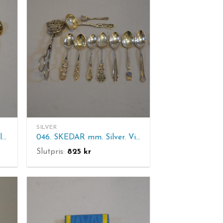
SILVER
074. MOCCASKEDAR. Sterling silver och emaljarbete. En med emaljskada
046. SKEDAR mm. Silver. Vikt 134 gram
Slutpris:
825
kr