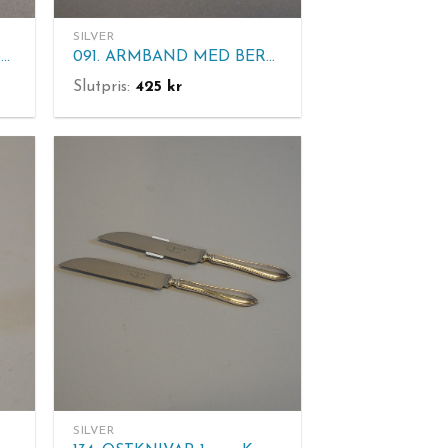
SILVER
092. BROSCH, HÄNGE 2.ST, HALSKEDJA
091. ARMBAND MED BERLOCKER. 835 silver
Slutpris:
425
kr
SILVER