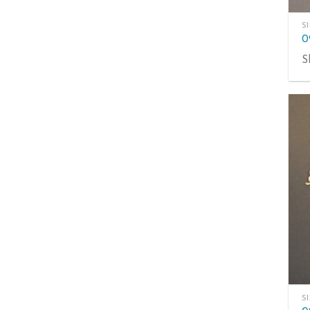
S
S
S