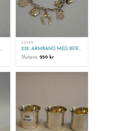
SILVER
233. ÖRHÄNGEN MED STENAR. Silver
232. ARMBAND MED BERLOCKER. Silver
Slutpris:
250
kr