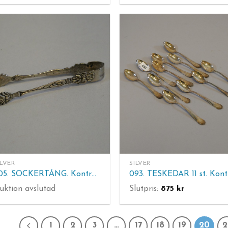
ILVER
SILVER
305. SOCKERTÅNG. Kontrollerat silver, 15 g.
uktion avslutad
Slutpris:
875
kr
1
2
3
…
17
18
19
20
2