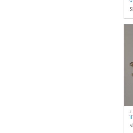
S
S
S