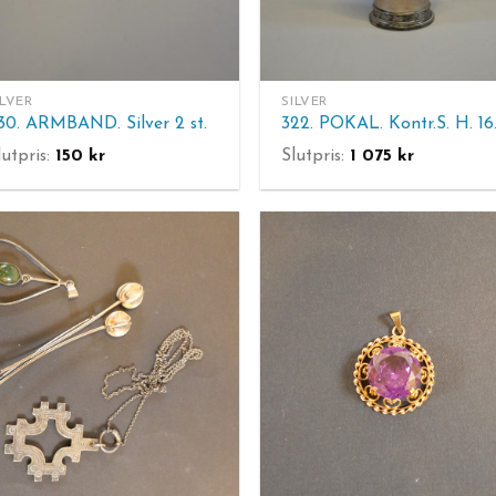
ILVER
SILVER
30. ARMBAND. Silver 2 st.
lutpris:
150
kr
Slutpris:
1 075
kr