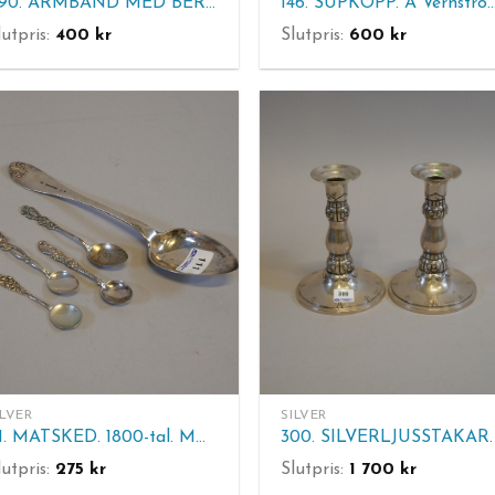
090. ARMBAND MED BERLOCKER. Stearling silver.
146. SUPKOPP. A Vernström, Eksjö. Silver. F
lutpris:
400
kr
Slutpris:
600
kr
ILVER
SILVER
111. MATSKED. 1800-tal. MOCCASKEDAR 4 st. Vikt 60 gram.
lutpris:
275
kr
Slutpris:
1 700
kr