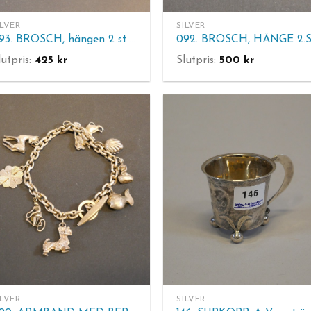
ILVER
SILVER
093. BROSCH, hängen 2 st och halsband. Silver.
lutpris:
425
kr
Slutpris:
500
kr
ILVER
SILVER