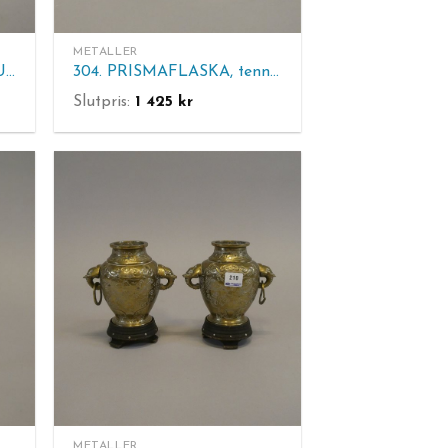
METALLER
305. METALLSLÖJDEN GUSUM. Kandelaber, 7-arm, mässing 1980 nr 500. H 23,5 cm.
304. PRISMAFLASKA, tenn 1700/1800-tal. Dekor av figurer och bladverk. Ringhänkel. H. 21 cm.
Slutpris:
1 425
kr
METALLER