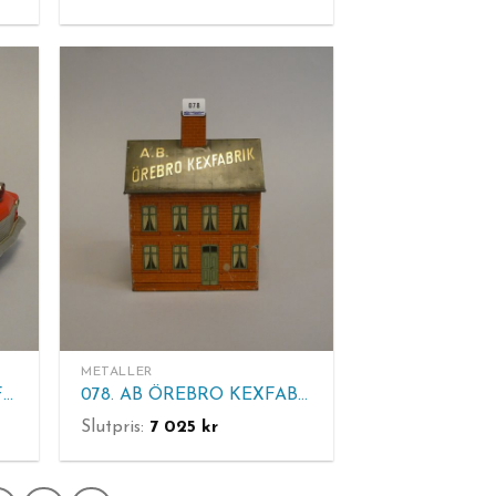
METALLER
079. BRANDBIL. Leksak. "Fire Dept. No12" Litograferad plåt. Japan. L 24 cm.
078. AB ÖREBRO KEXFABRIK. Plåtburk. Normalt bruksslitage. H 21 cm. B 15 cm.
Slutpris:
7 025
kr