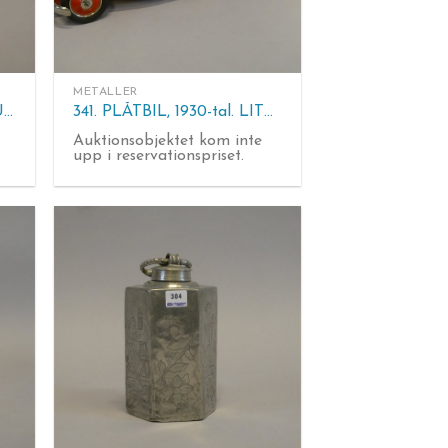
METALLER
373. METALLSLÖJDEN GUSUM. Ljusstake 3-armad, mässing. H. 24 cm.
341. PLÅTBIL, 1930-tal. LITOGRAFERAD. Duesenberg. Paya Spain. L. 48 cm.
Auktionsobjektet kom inte
upp i reservationspriset.