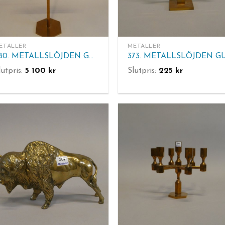
ETALLER
METALLER
380. METALLSLÖJDEN GUSUM. Golvljusstake 7-armad, mässing märkt JK 1995 253 Metallslöjden Gusum. Foten har missfärgning. H 113 cm. B 50 cm.
lutpris:
5 100
kr
Slutpris:
225
kr