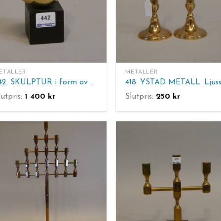
ETALLER
METALLER
442. SKULPTUR i form av ägg, mässing på träsockel. H. inkl sockel 11 cm.
lutpris:
1 400
kr
Slutpris:
250
kr