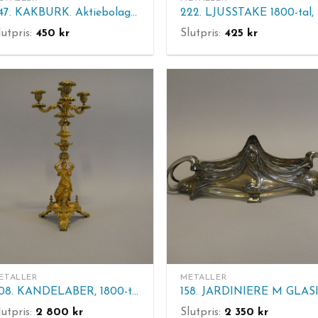
247. KAKBURK. Aktiebolaget Örebro Kexfabrik. Brukslitage. H 24 cm. 23 x 21,5 cm.
lutpris:
450
kr
Slutpris:
425
kr
ETALLER
METALLER
208. KANDELABER, 1800-tal ljusarmar, förgylld brons. H 47 cm.
lutpris:
2 800
kr
Slutpris:
2 350
kr