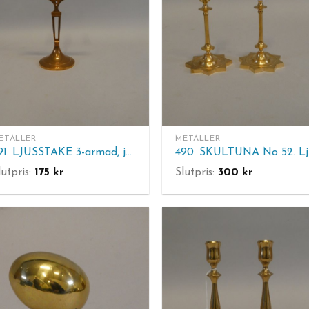
ETALLER
METALLER
491. LJUSSTAKE 3-armad, jugend, mässing. H 39,5 cm. 2 st ljushållare lösa.
490
lutpris:
175
kr
Slutpris:
300
kr