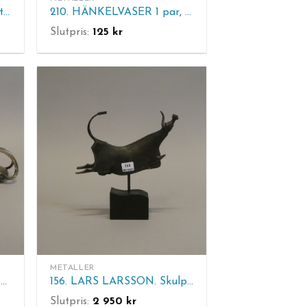
222. LJUSSTAKE 1800-tal, tenn GWL Örebro H10 (Gustaf Willhelm Lindberg) H 22,5 cm.
210. HÄNKELVASER 1 par, metall. H inkl träsockel 15 cm.
Slutpris:
125
kr
METALLER
158. JARDINIERE M GLASINSATS. Ställning i vitmetall. Jugend. H. 16 cm. L. 52 cm.
156. LARS LARSSON. Skulptur, järn på träsockel. Stämpelsignerad: L. Larsson. H. 24 cm. L. 23 cm.
Slutpris:
2 950
kr