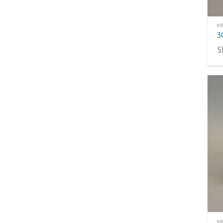
M
S
M