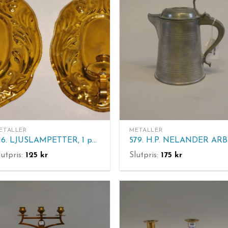
ETALLER
METALLER
616. LJUSLAMPETTER, 1 par. Mässing. Metallslöjden Gusum. Daterad: 1974. H. 27 cm.
579
lutpris:
125
kr
Slutpris:
175
kr