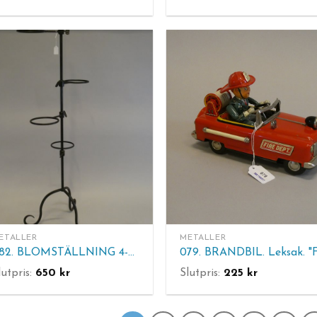
ETALLER
METALLER
082. BLOMSTÄLLNING 4-arm, gjutjärn. H 141 cm.
lutpris:
650
kr
Slutpris:
225
kr