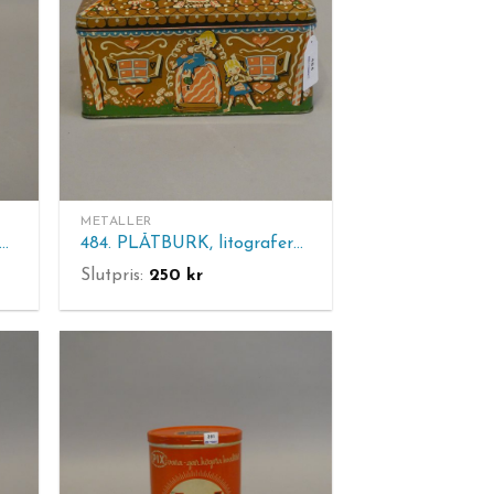
METALLER
. SKULTUNA No 52. Ljusstakar 1 par mässing. H 19 cm.
484. PLÅTBURK, litograferad. Pricks Fabriker Tierp. Normalt brukslitage. H. 13 cm. L. 24 cm.
Slutpris:
250
kr