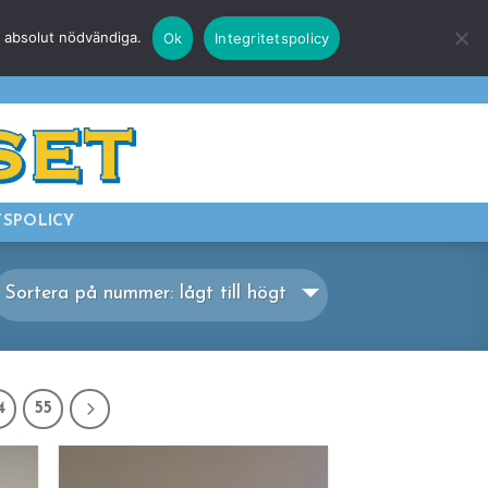
r absolut nödvändiga.
Ok
Integritetspolicy
E
LOGGA IN
TSPOLICY
Sortera på nummer: lågt till högt
4
55