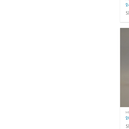
S
M
S