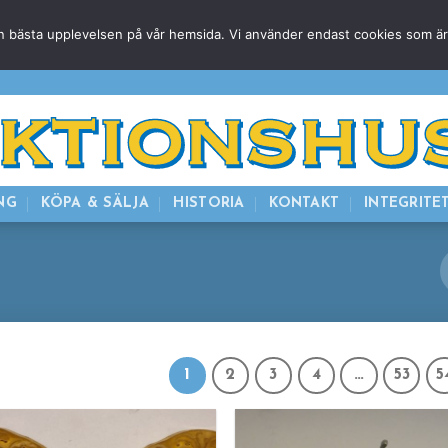
g den bästa upplevelsen på vår hemsida. Vi använder endast cookies som ä
HEM
NUVARANDE AUKTION
AVSLUTADE
KOMMAND
NG
KÖPA & SÄLJA
HISTORIA
KONTAKT
INTEGRITE
1
2
3
4
…
53
5