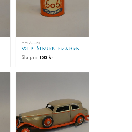
METALLER
418. YSTAD METALL. Ljusstakar 1 par mässing. H 23 cm.
391. PLÅTBURK. Pix Aktiebolaget Gefle. H. 23 cm.
Slutpris:
150
kr