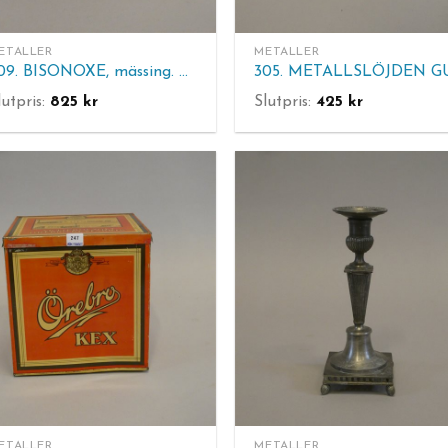
ETALLER
METALLER
309. BISONOXE, mässing. H 14,5 cm. L 23 cm.
lutpris:
825
kr
Slutpris:
425
kr
ETALLER
METALLER