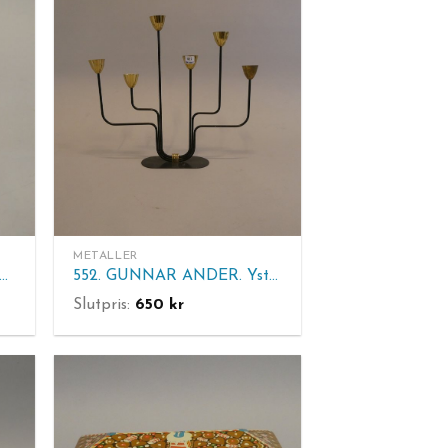
METALLER
. H.P. NELANDER ARBOGA 1829 - 1839. Tennstop. H 20 cm.
552. GUNNAR ANDER. Ystad Metall. Ljusstake 6-arm, smide. H 41 cm.
Slutpris:
650
kr