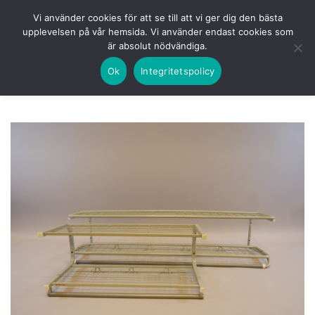
Skip
HEM
NUVARANDE AUKTION
AVSLUTADE
Vi använder cookies för att se till att vi ger dig den bästa
to
upplevelsen på vår hemsida. Vi använder endast cookies som
KOMMANDE
LOGGA IN
är absolut nödvändiga.
content
Ok
Integritetspolicy