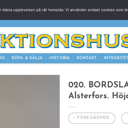
g den bästa upplevelsen på vår hemsida. Vi använder endast cookies som ä
HEM
NUVARANDE AUKTION
AVSLUTADE
KOMMAND
NG
KÖPA & SÄLJA
HISTORIA
KONTAKT
INTEGRITE
020. BORDSLA
Alsterfors. Höj
FÖREGÅENDE