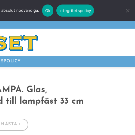
r absolut nödvändiga.
Ok
Integritetspolicy
E
LOGGA IN
TSPOLICY
MPA. Glas,
d till lampfäst 33 cm
NÄSTA