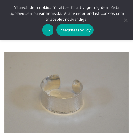
Skip
HEM
NUVARANDE AUKTION
AVSLUTADE
Vi använder cookies för att se till att vi ger dig den bästa
to
upplevelsen på vår hemsida. Vi använder endast cookies som
KOMMANDE
LOGGA IN
är absolut nödvändiga.
content
Ok
Integritetspolicy