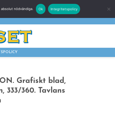
r absolut nödvändiga.
Ok
Integritetspolicy
E
LOGGA IN
TSPOLICY
ON. Grafiskt blad,
n, 333/360. Tavlans
m