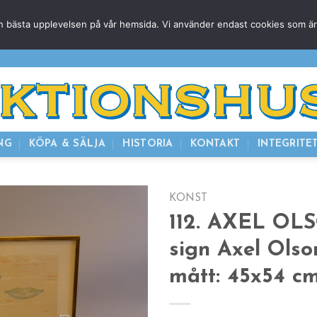
g den bästa upplevelsen på vår hemsida. Vi använder endast cookies som ä
HEM
NUVARANDE AUKTION
AVSLUTADE
KOMMAND
NG
KÖPA & SÄLJA
HISTORIA
KONTAKT
INTEGRITE
KONST
112. AXEL OLS
sign Axel Olso
mått: 45x54 c