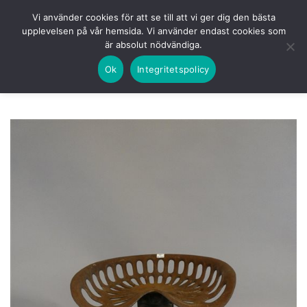
Skip
HEM
NUVARANDE AUKTION
AVSLUTADE
Vi använder cookies för att se till att vi ger dig den bästa
to
upplevelsen på vår hemsida. Vi använder endast cookies som
KOMMANDE
LOGGA IN
är absolut nödvändiga.
content
Ok
Integritetspolicy