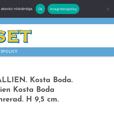
r absolut nödvändiga.
Ok
Integritetspolicy
E
LOGGA IN
TSPOLICY
ALLIEN. Kosta Boda.
lien Kosta Boda
mrerad. H 9,5 cm.