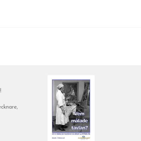
!
ecknare,