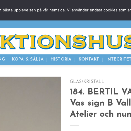
g den bästa upplevelsen på vår hemsida. Vi använder endast cookies som ä
HEM
NUVARANDE AUKTION
AVSLUTADE
KOMMAND
NG
KÖPA & SÄLJA
HISTORIA
KONTAKT
INTEGRITE
GLAS/KRISTALL
184. BERTIL V
Vas sign B Val
Atelier och nu