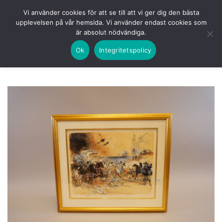
Skip
HEM
NUVARANDE AUKTION
AVSLUTADE
Vi använder cookies för att se till att vi ger dig den bästa
to
upplevelsen på vår hemsida. Vi använder endast cookies som
KOMMANDE
LOGGA IN
är absolut nödvändiga.
content
Ok
Integritetspolicy