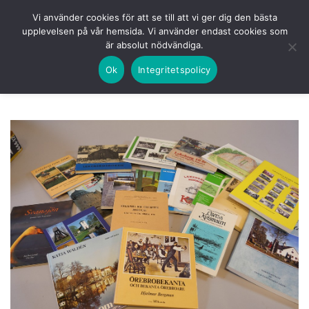
Skip
HEM
NUVARANDE AUKTION
AVSLUTADE
Vi använder cookies för att se till att vi ger dig den bästa
to
upplevelsen på vår hemsida. Vi använder endast cookies som
KOMMANDE
LOGGA IN
är absolut nödvändiga.
content
Ok
Integritetspolicy