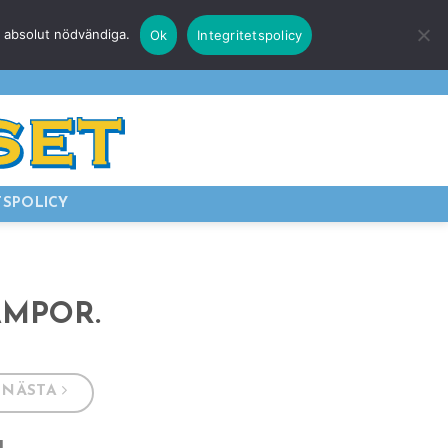
r absolut nödvändiga.
Ok
Integritetspolicy
E
LOGGA IN
TSPOLICY
AMPOR.
NÄSTA