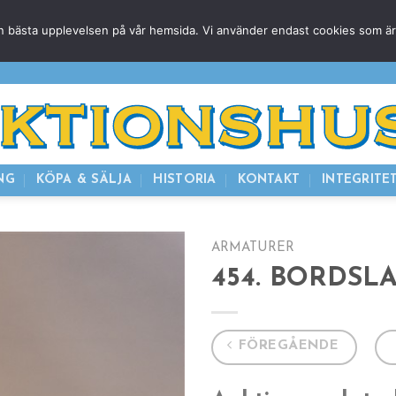
g den bästa upplevelsen på vår hemsida. Vi använder endast cookies som ä
HEM
NUVARANDE AUKTION
AVSLUTADE
KOMMAND
NG
KÖPA & SÄLJA
HISTORIA
KONTAKT
INTEGRITE
ARMATURER
454. BORDSL
FÖREGÅENDE