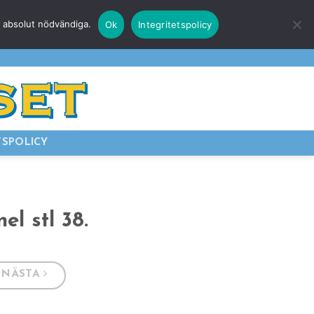
r absolut nödvändiga.
Ok
Integritetspolicy
E
LOGGA IN
TSPOLICY
el stl 38.
NÄSTA