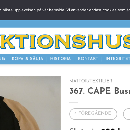
g den bästa upplevelsen på vår hemsida. Vi använder endast cookies som ä
HEM
NUVARANDE AUKTION
AVSLUTADE
KOMMAND
NG
KÖPA & SÄLJA
HISTORIA
KONTAKT
INTEGRITE
MATTOR/TEXTILIER
367. CAPE Busn
FÖREGÅENDE