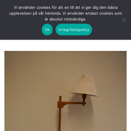
Skip
HEM
NUVARANDE AUKTION
AVSLUTADE
Vi använder cookies för att se till att vi ger dig den bästa
to
upplevelsen på vår hemsida. Vi använder endast cookies som
KOMMANDE
LOGGA IN
är absolut nödvändiga.
content
Ok
Integritetspolicy