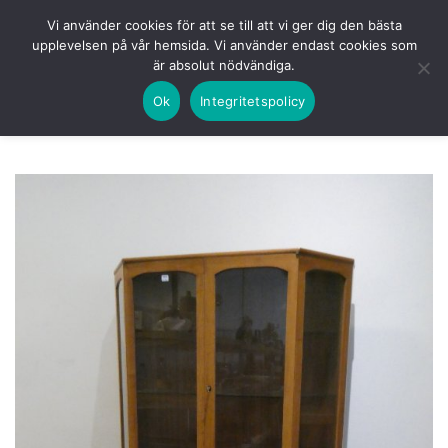
Skip
HEM
NUVARANDE AUKTION
AVSLUTADE
Vi använder cookies för att se till att vi ger dig den bästa
to
upplevelsen på vår hemsida. Vi använder endast cookies som
KOMMANDE
LOGGA IN
är absolut nödvändiga.
content
Ok
Integritetspolicy