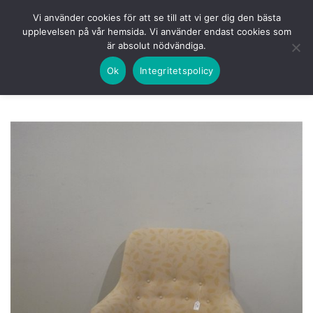
Skip
HEM
NUVARANDE AUKTION
AVSLUTADE
Vi använder cookies för att se till att vi ger dig den bästa
to
upplevelsen på vår hemsida. Vi använder endast cookies som
KOMMANDE
LOGGA IN
är absolut nödvändiga.
content
Ok
Integritetspolicy