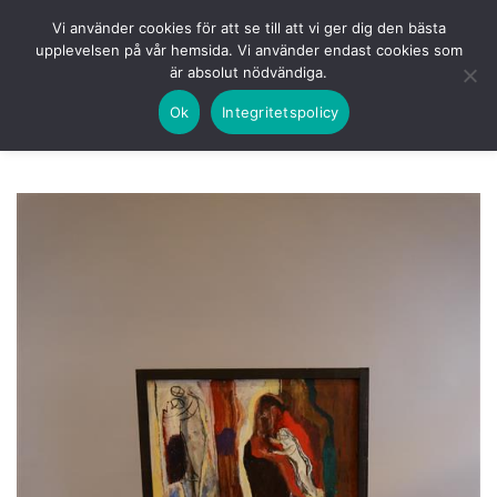
Skip
HEM
NUVARANDE AUKTION
AVSLUTADE
Vi använder cookies för att se till att vi ger dig den bästa
to
upplevelsen på vår hemsida. Vi använder endast cookies som
KOMMANDE
LOGGA IN
är absolut nödvändiga.
content
Ok
Integritetspolicy