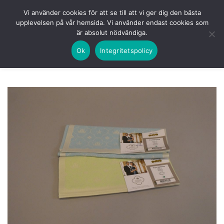
Skip
HEM
NUVARANDE AUKTION
AVSLUTADE
Vi använder cookies för att se till att vi ger dig den bästa
to
upplevelsen på vår hemsida. Vi använder endast cookies som
KOMMANDE
LOGGA IN
är absolut nödvändiga.
content
Ok
Integritetspolicy