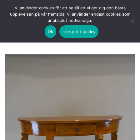
Skip
HEM
NUVARANDE AUKTION
AVSLUTADE
Vi använder cookies för att se till att vi ger dig den bästa
to
upplevelsen på vår hemsida. Vi använder endast cookies som
KOMMANDE
LOGGA IN
är absolut nödvändiga.
content
Ok
Integritetspolicy