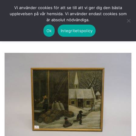
Skip
HEM
NUVARANDE AUKTION
AVSLUTADE
Vi använder cookies för att se till att vi ger dig den bästa
to
upplevelsen på vår hemsida. Vi använder endast cookies som
KOMMANDE
LOGGA IN
är absolut nödvändiga.
content
Ok
Integritetspolicy