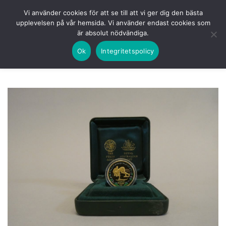
Skip
HEM
NUVARANDE AUKTION
AVSLUTADE
Vi använder cookies för att se till att vi ger dig den bästa
to
upplevelsen på vår hemsida. Vi använder endast cookies som
KOMMANDE
LOGGA IN
är absolut nödvändiga.
content
Ok
Integritetspolicy