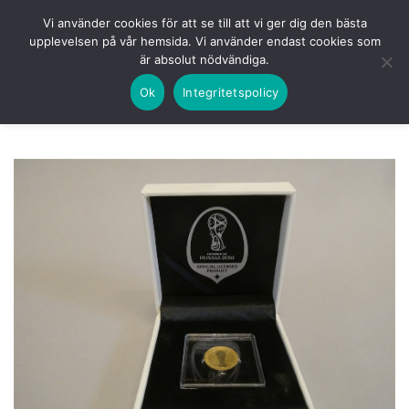
Skip
HEM
NUVARANDE AUKTION
AVSLUTADE
Vi använder cookies för att se till att vi ger dig den bästa
to
upplevelsen på vår hemsida. Vi använder endast cookies som
KOMMANDE
LOGGA IN
är absolut nödvändiga.
content
Ok
Integritetspolicy