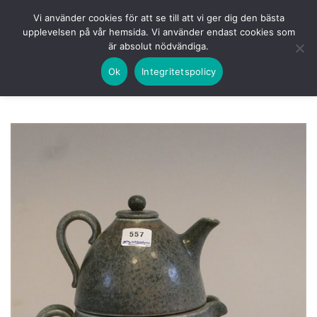
Skip
HEM
NUVARANDE AUKTION
AVSLUTADE
Vi använder cookies för att se till att vi ger dig den bästa
to
upplevelsen på vår hemsida. Vi använder endast cookies som
KOMMANDE
LOGGA IN
är absolut nödvändiga.
content
Ok
Integritetspolicy