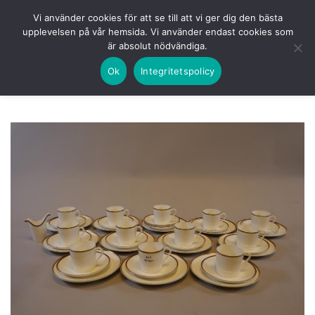
Skip
HEM
NUVARANDE AUKTION
AVSLUTADE
Vi använder cookies för att se till att vi ger dig den bästa
to
upplevelsen på vår hemsida. Vi använder endast cookies som
KOMMANDE
LOGGA IN
är absolut nödvändiga.
content
Ok
Integritetspolicy