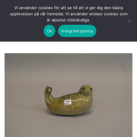
Skip
HEM
NUVARANDE AUKTION
AVSLUTADE
Vi använder cookies för att se till att vi ger dig den bästa
to
upplevelsen på vår hemsida. Vi använder endast cookies som
KOMMANDE
LOGGA IN
är absolut nödvändiga.
content
Ok
Integritetspolicy