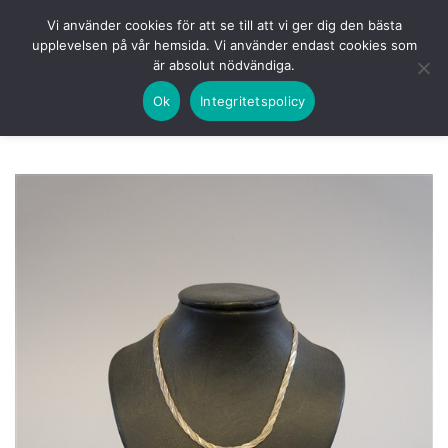
Skip
HEM
NUVARANDE AUKTION
AVSLUTADE
Vi använder cookies för att se till att vi ger dig den bästa
to
upplevelsen på vår hemsida. Vi använder endast cookies som
KOMMANDE
LOGGA IN
är absolut nödvändiga.
content
Ok
Integritetspolicy