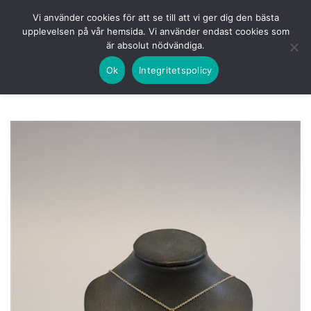
Skip
HEM
NUVARANDE AUKTION
AVSLUTADE
Vi använder cookies för att se till att vi ger dig den bästa
to
upplevelsen på vår hemsida. Vi använder endast cookies som
KOMMANDE
LOGGA IN
är absolut nödvändiga.
content
Ok
Integritetspolicy