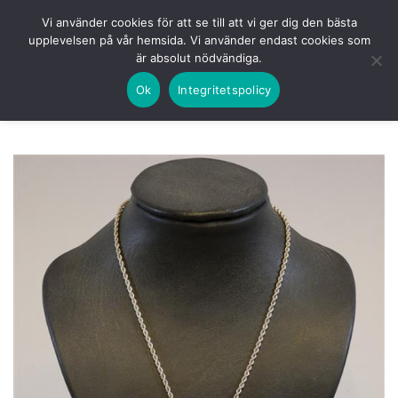
Skip
HEM
NUVARANDE AUKTION
AVSLUTADE
Vi använder cookies för att se till att vi ger dig den bästa
to
upplevelsen på vår hemsida. Vi använder endast cookies som
KOMMANDE
LOGGA IN
är absolut nödvändiga.
content
Ok
Integritetspolicy