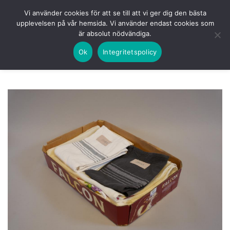
Skip
HEM
NUVARANDE AUKTION
AVSLUTADE
Vi använder cookies för att se till att vi ger dig den bästa
to
upplevelsen på vår hemsida. Vi använder endast cookies som
KOMMANDE
LOGGA IN
är absolut nödvändiga.
content
Ok
Integritetspolicy