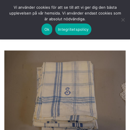
Skip
HEM
NUVARANDE AUKTION
AVSLUTADE
Vi använder cookies för att se till att vi ger dig den bästa
to
upplevelsen på vår hemsida. Vi använder endast cookies som
KOMMANDE
LOGGA IN
är absolut nödvändiga.
content
Ok
Integritetspolicy