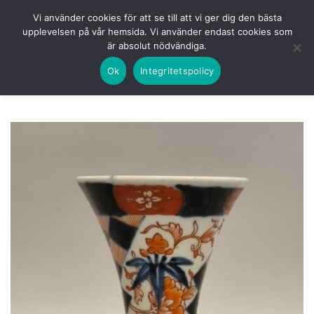
Skip
HEM
NUVARANDE AUKTION
AVSLUTADE
Vi använder cookies för att se till att vi ger dig den bästa
to
upplevelsen på vår hemsida. Vi använder endast cookies som
KOMMANDE
LOGGA IN
är absolut nödvändiga.
content
Ok
Integritetspolicy