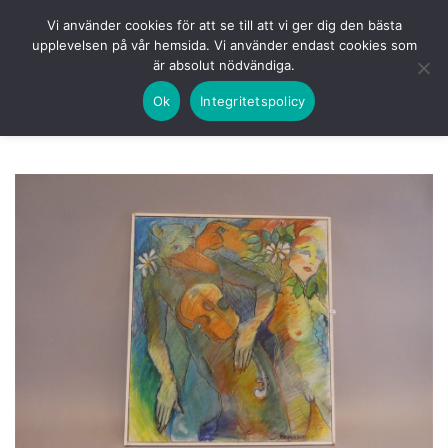
Skip
HEM
NUVARANDE AUKTION
AVSLUTADE
Vi använder cookies för att se till att vi ger dig den bästa
to
upplevelsen på vår hemsida. Vi använder endast cookies som
KOMMANDE
LOGGA IN
är absolut nödvändiga.
content
Ok
Integritetspolicy