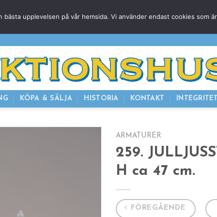
g den bästa upplevelsen på vår hemsida. Vi använder endast cookies som ä
HEM
NUVARANDE AUKTION
AVSLUTADE
KOMMAND
NG
KÖPA & SÄLJA
HISTORIA
KONTAKT
INTEGRITE
ARMATURER
259. JULLJUSS
H ca 47 cm.
FÖREGÅENDE