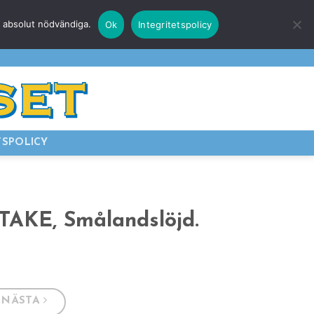
r absolut nödvändiga.
Ok
Integritetspolicy
E
LOGGA IN
TSPOLICY
TAKE, Smålandslöjd.
NÄSTA