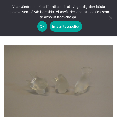
Skip
HEM
NUVARANDE AUKTION
AVSLUTADE
Vi använder cookies för att se till att vi ger dig den bästa
to
upplevelsen på vår hemsida. Vi använder endast cookies som
KOMMANDE
LOGGA IN
är absolut nödvändiga.
content
Ok
Integritetspolicy