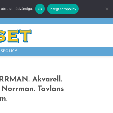
r absolut nödvändiga.
Ok
Integritetspolicy
E
LOGGA IN
TSPOLICY
RRMAN. Akvarell.
s Norrman. Tavlans
cm.