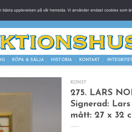
g den bästa upplevelsen på vår hemsida. Vi använder endast cookies som ä
HEM
NUVARANDE AUKTION
AVSLUTADE
KOMMAND
NG
KÖPA & SÄLJA
HISTORIA
KONTAKT
INTEGRITE
KONST
275. LARS NO
Signerad: Lar
mått: 27 x 32 