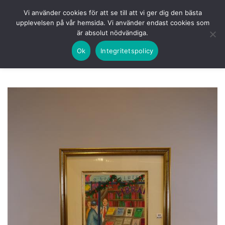
Skip
HEM
NUVARANDE AUKTION
AVSLUTADE
Vi använder cookies för att se till att vi ger dig den bästa
to
upplevelsen på vår hemsida. Vi använder endast cookies som
KOMMANDE
LOGGA IN
är absolut nödvändiga.
content
Ok
Integritetspolicy