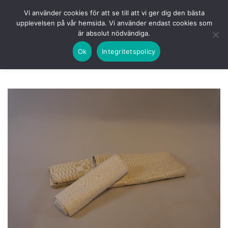
Skip
HEM
NUVARANDE AUKTION
AVSLUTADE
Vi använder cookies för att se till att vi ger dig den bästa
to
upplevelsen på vår hemsida. Vi använder endast cookies som
KOMMANDE
LOGGA IN
är absolut nödvändiga.
content
Ok
Integritetspolicy