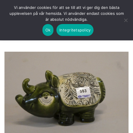
Skip
HEM
NUVARANDE AUKTION
AVSLUTADE
Vi använder cookies för att se till att vi ger dig den bästa
to
upplevelsen på vår hemsida. Vi använder endast cookies som
KOMMANDE
LOGGA IN
är absolut nödvändiga.
content
Ok
Integritetspolicy