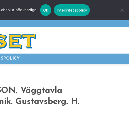
r absolut nödvändiga.
Ok
Integritetspolicy
E
LOGGA IN
TSPOLICY
SON. Väggtavla
mik. Gustavsberg. H.