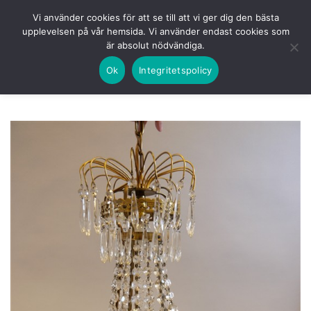
Skip
HEM
NUVARANDE AUKTION
AVSLUTADE
Vi använder cookies för att se till att vi ger dig den bästa
to
upplevelsen på vår hemsida. Vi använder endast cookies som
KOMMANDE
LOGGA IN
är absolut nödvändiga.
content
Ok
Integritetspolicy