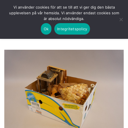
Skip
HEM
NUVARANDE AUKTION
AVSLUTADE
Vi använder cookies för att se till att vi ger dig den bästa
to
upplevelsen på vår hemsida. Vi använder endast cookies som
KOMMANDE
LOGGA IN
är absolut nödvändiga.
content
Ok
Integritetspolicy