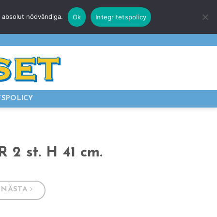
r absolut nödvändiga.
Ok
Integritetspolicy
E
LOGGA IN
TSPOLICY
 2 st. H 41 cm.
NÄSTA