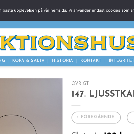
g den bästa upplevelsen på vår hemsida. Vi använder endast cookies som ä
HEM
NUVARANDE AUKTION
AVSLUTADE
KOMMAND
NG
KÖPA & SÄLJA
HISTORIA
KONTAKT
INTEGRITE
ÖVRIGT
147. LJUSSTKAR
FÖREGÅENDE