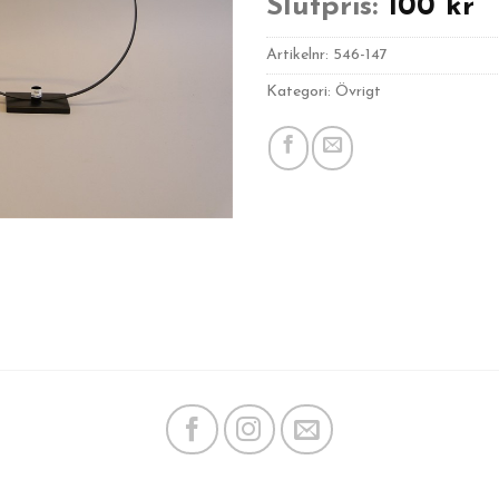
Slutpris:
100
kr
Artikelnr:
546-147
Kategori: Övrigt