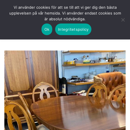
Skip
HEM
NUVARANDE AUKTION
AVSLUTADE
Vi använder cookies för att se till att vi ger dig den bästa
to
upplevelsen på vår hemsida. Vi använder endast cookies som
KOMMANDE
LOGGA IN
är absolut nödvändiga.
content
Ok
Integritetspolicy