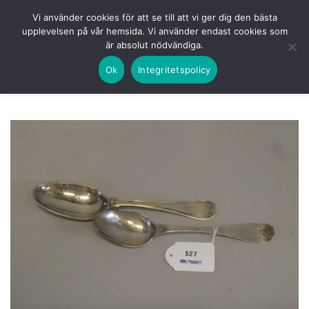
Skip
HEM
NUVARANDE AUKTION
AVSLUTADE
Vi använder cookies för att se till att vi ger dig den bästa
to
upplevelsen på vår hemsida. Vi använder endast cookies som
KOMMANDE
LOGGA IN
är absolut nödvändiga.
content
Ok
Integritetspolicy