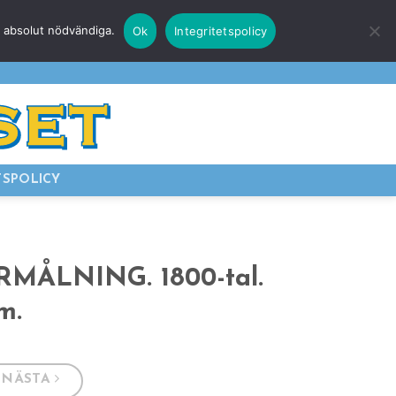
r absolut nödvändiga.
Ok
Integritetspolicy
E
LOGGA IN
TSPOLICY
RMÅLNING. 1800-tal.
m.
NÄSTA