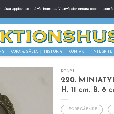
g den bästa upplevelsen på vår hemsida. Vi använder endast cookies som ä
HEM
NUVARANDE AUKTION
AVSLUTADE
KOMMAND
NG
KÖPA & SÄLJA
HISTORIA
KONTAKT
INTEGRITE
KONST
220. MINIATY
H. 11 cm. B. 8 c
FÖREGÅENDE