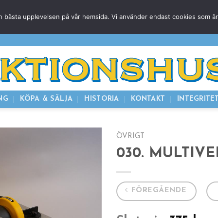
g den bästa upplevelsen på vår hemsida. Vi använder endast cookies som ä
HEM
NUVARANDE AUKTION
AVSLUTADE
KOMMAND
NG
KÖPA & SÄLJA
HISTORIA
KONTAKT
INTEGRITE
ÖVRIGT
030. MULTIVE
FÖREGÅENDE