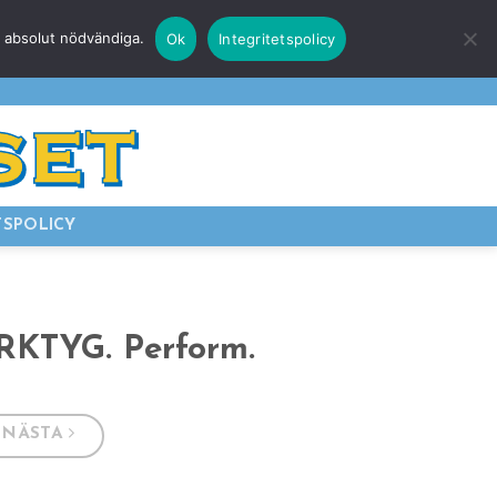
r absolut nödvändiga.
Ok
Integritetspolicy
E
LOGGA IN
TSPOLICY
RKTYG. Perform.
NÄSTA